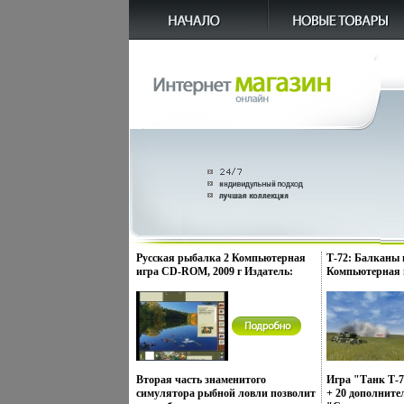
Русская рыбалка 2 Компьютерная
Т-72: Балканы
игра CD-ROM, 2009 г Издатель:
Компьютерная
Новый Диск; Разработчик: Русская
2006 г Издател
рыбалка пластиковый Jewel case
Разработчики:
Что делать, если программа не
"Бизнессофт" п
запускается? инфо 2560o.
case Что делать
запускается? и
Вторая часть знаменитого
Игра "Танк Т-7
симулятора рыбной ловли позволит
+ 20 дополните