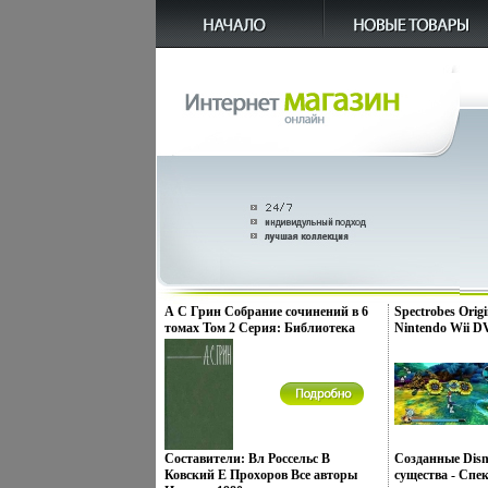
А С Грин Собрание сочинений в 6
Spectrobes Orig
томах Том 2 Серия: Библиотека
Nintendo Wii D
"Огонек " инфо 8109q.
Издатель: Disney
Разработчик: G
Новый Диск пл
BOX Что делать
запускается? ин
Составители: Вл Россельс В
Созданные Disn
Ковский Е Прохоров Все авторы
существа - Спе