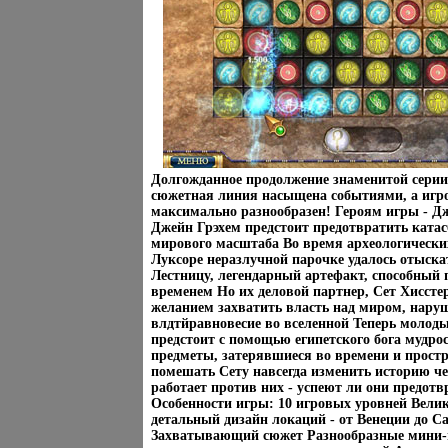
Долгожданное продолжение знаменитой серии
сюжетная линия насыщена событиями, а игро
максимально разнообразен! Героям игры - Д
Джейн Грэхем предстоит предотвратить ката
мирового масштаба Во время археологически
Луксоре неразлучной парочке удалось отыск
Лестницу, легендарный артефакт, способный 
временем Но их деловой партнер, Сет Хисст
желанием захватить власть над миром, нару
влдтйравновесие во вселенной Теперь молод
предстоит с помощью египетского бога мудро
предметы, затерявшиеся во времени и простр
помешать Сету навсегда изменить историю ч
работает против них - успеют ли они предот
Особенности игры: 10 игровых уровней Вел
детальный дизайн локаций - от Венеции до 
Захватывающий сюжет Разнообразные мини-и