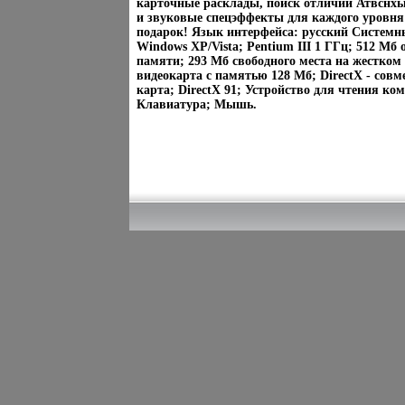
карточные расклады, поиск отличий Атвснх
и звуковые спецэффекты для каждого уровня
подарок! Язык интерфейса: русский Системн
Windows XP/Vista; Pentium III 1 ГГц; 512 Мб
памяти; 293 Мб свободного места на жестком 
видеокарта с памятью 128 Мб; DirectX - сов
карта; DirectX 91; Устройство для чтения ко
Клавиатура; Мышь.