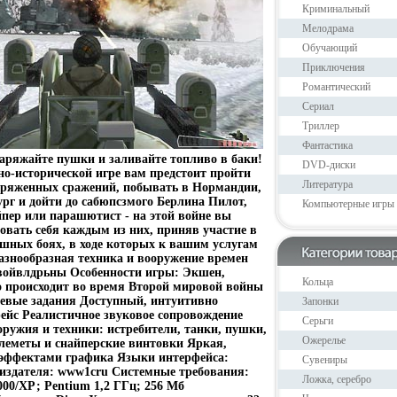
Криминальный
Мелодрама
Обучающий
Приключения
Романтический
Сериал
Триллер
Фантастика
заряжайте пушки и заливайте топливо в баки!
DVD-диски
но-исторической игре вам предстоит пройти
Литература
апряженных сражений, побывать в Нормандии,
ург и дойти до сабюпсзмого Берлина Пилот,
Компьютерные игры
йпер или парашютист - на этой войне вы
овать себя каждым из них, приняв участие в
шных боях, в ходе которых к вашим услугам
азнообразная техника и вооружение времен
войвлдрьны Особенности игры: Экшен,
Кольца
о происходит во время Второй мировой войны
оевые задания Доступный, интуитивно
Запонки
ейс Реалистичное звуковое сопровождение
Серьги
ужия и техники: истребители, танки, пушки,
Ожерелье
леметы и снайперские винтовки Яркая,
эффектами графика Языки интерфейса:
Сувениры
 издателя: www1cru Системные требования:
Ложка, серебро
00/XР; Pentium 1,2 ГГц; 256 Мб