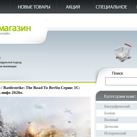
/ Battlestrike: The Road To Berlin Серия: 1С:
 инфо 2626o.
Биографический
Боевик
Военный
Детектив
Исторический