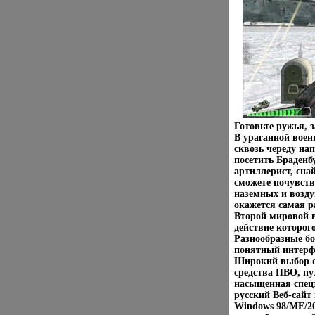
Готовьте ружья, 
В ураганной воен
сквозь череду н
посетить Браденб
артиллерист, сна
сможете почувств
наземных и возду
окажется самая р
Второй мировой 
действие которог
Разнообразные б
понятный интерф
Широкий выбор ор
средства ПВО, пу
насыщенная спец
русский Веб-сайт
Windows 98/ME/20