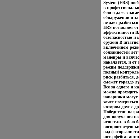
System (ERS) лю
в профессиональн
бою и даже спаса
обнаружении и за
не дает разбитьс
ERS позволяет о
эффективности В
безопасностью и
оружия В штатно
включенном режим
обязанностей ле
маневры и всячес
накаляется, и от 
режим поддержки
полный контроль 
риск разбиться,
сможет гораздо 
Все за одного и
можно проходить
напарники могут 
хочет померяться
котором друг с др
Победители нагр
для получения но
испытать в бою б
воспроизведенных
над фотореалисти
интерфейса: анг