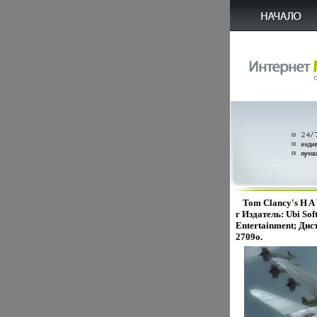
Tom Clancy's H A
г Издатель: Ubi Sof
Entertainment; Ди
2709o.