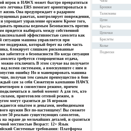
Часы
бой игрок в HAWX может быстро превратиться
ого летчика ERS помогает ориентироваться в
Брошки
ет жизнь Она предупреждает о радарном
Талисманы
пущенных ракетах, контролирует повреждения,
Цепи
я и упрощает управление оружием Кроме того,
тдавать приказы ведомым Безопасность против
Кресты
ам придется выбирать между собственной
Цепочки
 максимальной эффективностью самолета как
Браслеты
й ситуации машина управляется при
е поддержки, который берет на себя часть
Колье
тчика, блокирует слишком рискованные
Подвески
ки заботится о безопасности Но когда ситуация
самолета требуется стопроцентная отдача,
 можно отключить В этом случае вы получаете
над всеми системами, а вмесвувпште с ним и
 допустив ошибку Но и маневрировать машина
лучше, получая тем самым преимущество в бою
 каждый сам за себя Сюжетную кампанию HAWX
 вчетвером в совместном режиме, причем
подключиться в любой момент А для тех, кто
 силами, приготовлен сетевой режим, в
угом могут сразиться до 16 игроков
аждаются опытом и деньгами, необходимыми
вого оружия Все по-настоящему! Вы сможете
олее 50 реально существующих самолетов,
 на экране до мельчайших деталей, и сразиться
чной местностью Возраст: 12+ Язык
лийский Системные требования: Платформа