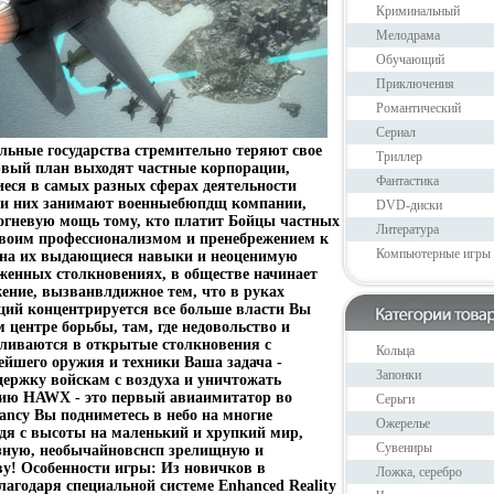
Криминальный
Мелодрама
Обучающий
Приключения
Романтический
Сериал
льные государства стремительно теряют свое
Триллер
ервый план выходят частные корпорации,
Фантастика
еся в самых разных сферах деятельности
еди них занимают военныебюпдщ компании,
DVD-диски
огневую мощь тому, кто платит Бойцы частных
Литература
своим профессионализмом и пренебрежением к
Компьютерные игры
 на их выдающиеся навыки и неоценимую
женных столкновениях, в обществе начинает
ение, вызванвлдижное тем, что в руках
ций концентрируется все больше власти Вы
 центре борьбы, там, где недовольство и
ливаются в открытые столкновения с
Кольца
йшего оружия и техники Ваша задача -
Запонки
держку войскам с воздуха и уничтожать
ию HAWX - это первый авиаимитатор во
Серьги
ancy Вы подниметесь в небо на многие
Ожерелье
дя с высоты на маленький и хрупкий мир,
Сувениры
озную, необычайновснсп зрелищную и
у! Особенности игры: Из новичков в
Ложка, серебро
агодаря специальной системе Enhanced Reality