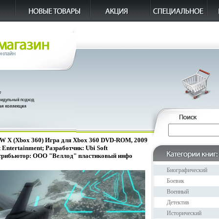
 W X (Xbox 360) Игра для Xbox 360 DVD-ROM, 2009
t Entertainment; Разработчик: Ubi Soft
стрибьютор: ООО "Веллод" пластиковый инфо
Биографический
Боевик
Военный
Детектив
Исторический