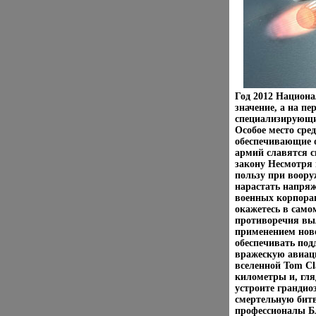
Год 2012 Национа
значение, а на п
специализирующи
Особое место ср
обеспечивающие 
армий славятся 
закону Несмотря
пользу при воору
нарастать напряж
военных корпора
окажетесь в самом
противоречия вы
применением нове
обеспечивать под
вражескую авиац
вселенной Tom Cl
километры и, гля
устроите гранди
смертельную битв
профессионалы Бл