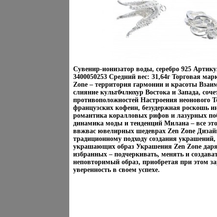
Сувенир-ионизатор воды, серебро 925 Артику
3400050253 Средний вес: 31,64г Торговая мар
Zone – территория гармонии и красоты Взаи
слияние культбчлюхур Востока и Запада, соче
противоположностей Настроения неонового Т
французских кофеин, безудержная роскошь и
романтика коралловых рифов и лазурных по
динамика моды и тенденций Милана – все эт
ввжвас ювелирных шедеврах Zen Zone Диза
традиционному подходу создания украшений, 
украшающих образ Украшения Zen Zone дар
избранных – подчеркивать, менять и создава
неповторимый образ, приобретая при этом за
уверенность в своем успехе.