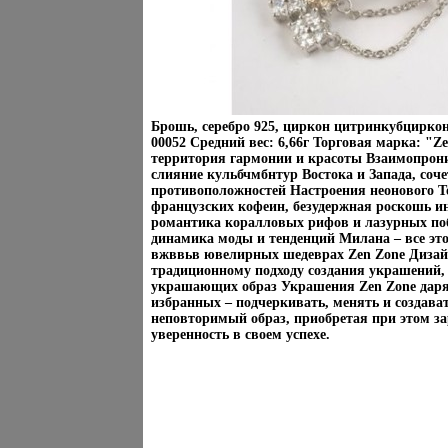
Брошь, серебро 925, циркон цитринкубциркон
00052 Средний вес: 6,66г Торговая марка: "Z
территория гармонии и красоты Взаимопрон
слияние кульбчмбнтур Востока и Запада, соче
противоположностей Настроения неонового Т
французских кофеин, безудержная роскошь и
романтика коралловых рифов и лазурных по
динамика моды и тенденций Милана – все эт
вжввьв ювелирных шедеврах Zen Zone Диза
традиционному подходу создания украшений, 
украшающих образ Украшения Zen Zone дар
избранных – подчеркивать, менять и создава
неповторимый образ, приобретая при этом за
уверенность в своем успехе.