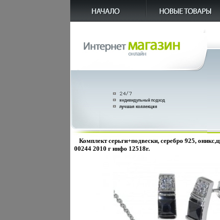
Комплект серьги+подвески, серебро 925, оникс,ц
00244 2010 г инфо 12518r.