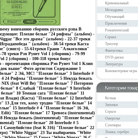
Криминальный
Мелодрама
Обучающий
Приключения
шему вниманию сборник русского рэпа В
Романтический
ледующее: Плохие белые "24 рифмы" (альбом) -
Сериал
Niggaz "Все это драма" (альбом) - 22-37 треки
Иградапобеда " (альбом) - 38-54 треки Каста
Триллер
" (сингл) - 55-61треки Грани "Алкоголики"
Фантастика
2-78 треки Рэп Рунет Vol 1 (сборник) - 79-99
DVD-диски
ol 2 (сборник) - 100-118 треки бонус
о - презентация сборника Рэп Рунет Vol 1 Клип
Литература
ядок выше" Фото артистов Содержание 1
Компьютерные игры
белые" 2 Эй, МС! "Плохие белые" 3 Interlude #
 4 24 Рифмы "Плохие белые" 5 Некуда бежать
 NIX (feat Will Be) "Плохие белые" 7 Потеряно
 белые" 8 Слабый "Плохие белые" 9 Interlude
 белые" 10 Темная сага "Плохие белые" 11
at Влади) (Каста) "Плохие белые" 12 Interlude
Кольца
е" 13 Для тех, кому трудно "Плохие белые" 14
Запонки
лые" 15 Interlude # 4 "Плохие белые" 16 Эй,
Серьги
 Edit) "Плохие белые" 17 Тревога (instrumental)
8 Некуда бежать (instrumental) "Плохие белые"
Ожерелье
mental) "Плохие белые" 20 Interlude # 5
Сувениры
1 Самоубийство (feat К 316) "Плохие белые" 22
Ложка, серебро
нтро) "White Niggaz" 23 Ты выбираешь "White
 "White Niggaz" 25 Город "White Niggaz" 26 С