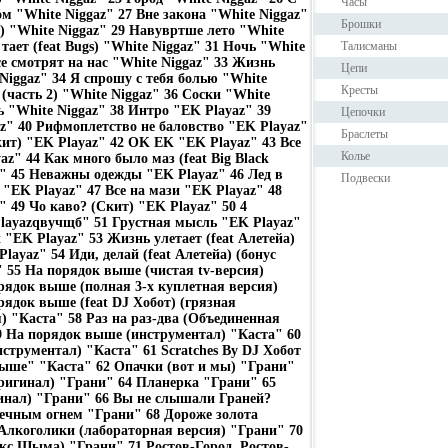
Часы
 "White Niggaz" 27 Вне закона "White Niggaz"
Брошки
1) "White Niggaz" 29 Навувртше лето "White
 тает (feat Bugs) "White Niggaz" 31 Ночь "White
Талисманы
се смотрят на нас "White Niggaz" 33 Жизнь
Цепи
Niggaz" 34 Я спрошу с тебя болью "White
Кресты
(часть 2) "White Niggaz" 36 Соски "White
ь "White Niggaz" 38 Интро "EK Playaz" 39
Цепочки
z" 40 Рифмоплетство не баловство "EK Playaz"
Браслеты
кит) "EK Playaz" 42 OK EK "EK Playaz" 43 Все
Колье
az" 44 Как много было маз (feat Big Black
z" 45 Неважны одежды "EK Playaz" 46 Лед в
Подвески
) "EK Playaz" 47 Все на мази "EK Playaz" 48
" 49 Чо каво? (Скит) "EK Playaz" 50 4
layazqвучщб" 51 Грустная мысль "EK Playaz"
t "EK Playaz" 53 Жизнь улетает (feat Алетейа)
Playaz" 54 Иди, делай (feat Алетейа) (бонус
" 55 На порядок выше (чистая tv-версия)
рядок выше (полная 3-х куплетная версия)
рядок выше (feat DJ Хобот) (грязная
) "Каста" 58 Раз на раз-два (Объединенная
9 На порядок выше (инструментал) "Каста" 60
нструментал) "Каста" 61 Scratches By DJ Хобот
выше" "Каста" 62 Опачки (вот и мы) "Грани"
ригинал) "Грани" 64 Планерка "Грани" 65
инал) "Грани" 66 Вы не слышали Граней?
ечным огнем "Грани" 68 Дороже золота
Алкоголики (лабораторная версия) "Грани" 70
кс Шыма) "Грани" 71 Ростов-Город, Ростов-