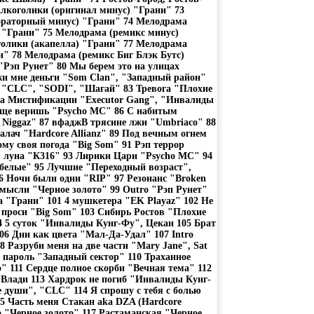
лкоголики (оригинал минус) "Грани" 73
ораторный минус) "Грани" 74 Мелодрама
 "Грани" 75 Мелодрама (ремикс минус)
голики (акапелла) "Грани" 77 Мелодрама
и" 78 Мелодрама (ремикс Биг Блэк Бутс)
 "Рэп Рунет" 80 Мы берем это на улицах
и мне деньги "Som Clan", "Западный район"
и "CLC", "SODI", "Шагай" 83 Тревога "Плохие
ра Мистификации "Executor Gang", "Инвалиды
еще веришь "Psycho MC" 86 С набитым
Niggaz" 87 вфаджВ трясине лжи "Umbriaco" 88
Палач "Hardcore Allianz" 89 Под вечным огнем
му своя погода "Big Som" 91 Рэп террор
 луна "К316" 93 Лирики Цари "Psycho MC" 94
белые" 95 Лучшие "Переходный возраст",
 Ночи были одни "RIP" 97 Резонанс "Broken
мысли "Черное золото" 99 Outro "Рэп Рунет"
а "Грани" 101 4 мушкетера "EK Playaz" 102 Не
не проси "Big Som" 103 Сибирь Ростов "Плохие
4 5 суток "Инвалиды Кунг-Фу", Цекан 105 Брат
06 Дни как цвета "Мал-Да-Удал" 107 Intro
8 Разруби меня на две части "Mary Jane", Sat
 пароль "Западный сектор" 110 Траханное
" 111 Сердце полное скорби "Вечная тема" 112
Влади 113 Хардрок не погиб "Инвалиды Кунг-
души", "CLC" 114 Я спрошу с тебя с болью
15 Часть меня Стакан aka DZA (Hardcore
ро "Черное золото" 117 Растаманская "Черное