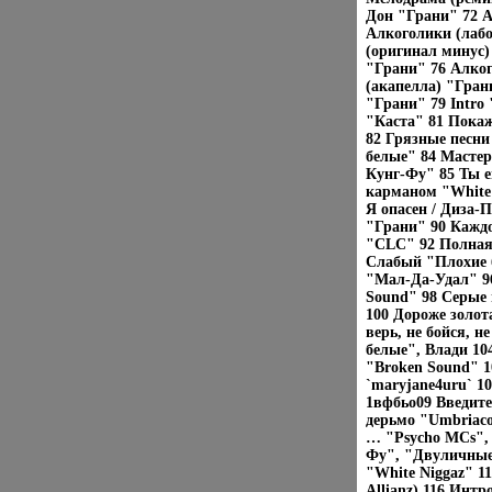
Дон "Грани" 72 А
Алкоголики (лаб
(оригинал минус)
"Грани" 76 Алко
(акапелла) "Гран
"Грани" 79 Intro
"Каста" 81 Покаж
82 Грязные песн
белые" 84 Масте
Кунг-Фу" 85 Ты 
карманом "White 
Я опасен / Диза-
"Грани" 90 Каждо
"CLC" 92 Полная
Слабый "Плохие 
"Мал-Да-Удал" 96
Sound" 98 Серые 
100 Дороже золот
верь, не бойся, 
белые", Влади 10
"Broken Sound" 1
`maryjane4uru` 10
1вфбьо09 Введите
дерьмо "Umbriaco
… "Psycho MCs", 
Фу", "Двуличные 
"White Niggaz" 1
Allianz) 116 Инт