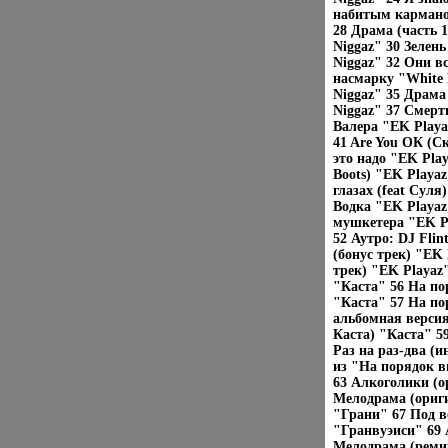
набитым карманом
28 Драма (часть 
Niggaz" 30 Зелень
Niggaz" 32 Они в
насмарку "White 
Niggaz" 35 Драма 
Niggaz" 37 Смерт
Валера "EK Playa
41 Are You ОК (С
это надо "EK Play
Boots) "EK Playa
глазах (feat Суля
Водка "EK Playaz
мушкетера "EK P
52 Аутро: DJ Flin
(бонус трек) "EK 
трек) "EK Playaz
"Каста" 56 На по
"Каста" 57 На по
альбомная версия
Каста) "Каста" 5
Раз на раз-два (и
из "На порядок 
63 Алкоголики (о
Мелодрама (ориг
"Грани" 67 Под в
"Гранвуэиси" 69 
Мелодрама (реми