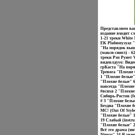
Представляем ва
издание входит с
1-21 треки White 
EK Plaбюпуэyaz "
"На порядок выше
(макси-сингл) - 6
треки Рэп Рунет V
видевлдууо: Виде
грКаста "На пор
Тревога "Плохие 
1 "Плохие белые"
"Плохие белые" 6
навсегда "Плохие
#вснхя 2 "Плохие
Сибирь-Ростов (fe
# 3 "Плохие белы
Бездна "Плохие бе
МС! (Out Of Style
"Плохие белые" 1
19 Слабый (instru
"Плохие белые" 2
Всё это драма (и
Niggaz" 24 Я знаю