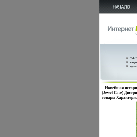
Новейшая истори
(Jewel Case) Дист
товары Характерис