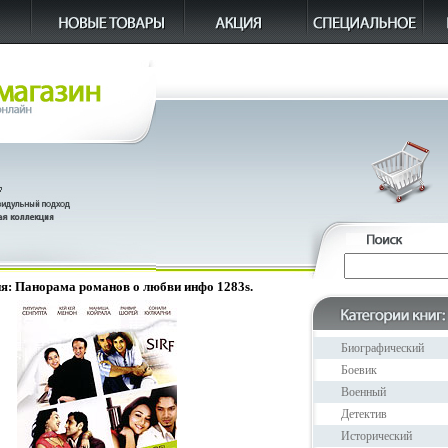
я: Панорама романов о любви инфо 1283s.
Биографический
Боевик
Военный
Детектив
Исторический