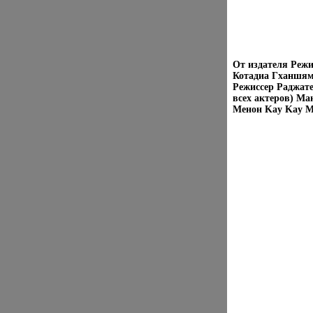
От издателя Реж
Котадиа Гханшям
Режиссер Раджате
всех актеров) Ма
Менон Kay Kay M