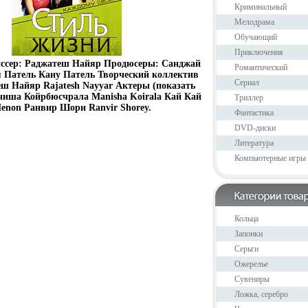
Криминальный
Мелодрама
Обучающий
Приключения
иссер: Раджатеш Найяр Продюсеры: Санджай
Романтический
 Патель Кану Патель Творческий коллектив
Сериал
ш Найяр Rajatesh Nayyar Актеры (показать
ниша Койрбюсчрала Manisha Koirala Кай Кай
Триллер
enon Ранвир Шори Ranvir Shorey.
Фантастика
DVD-диски
Литература
Компьютерные игры
Кольца
Запонки
Серьги
Ожерелье
Сувениры
Ложка, серебро