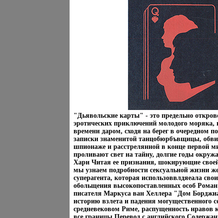
"Дьявольские карты" - это предельно откров
эротических приключений молодого моряка, 
времени даром, сходя на берег в очередном 
записки знаменитой танцобюрбъвщицы, обви
шпионаже и расстрелянной в конце первой м
проливают свет на тайну, долгие годы окру
Хари Читая ее признания, шокирующие свое
мы узнаем подробности сексуальной жизни 
суперагента, которая использоввлдяеала сво
обольщения высокопоставленных особ Роман
писателя Маркуса ван Хеллера "Дом Борджи
историю взлета и падения могущественного с
средневековом Риме, распущенность нравов к
все границы Перевод с английского Содержа