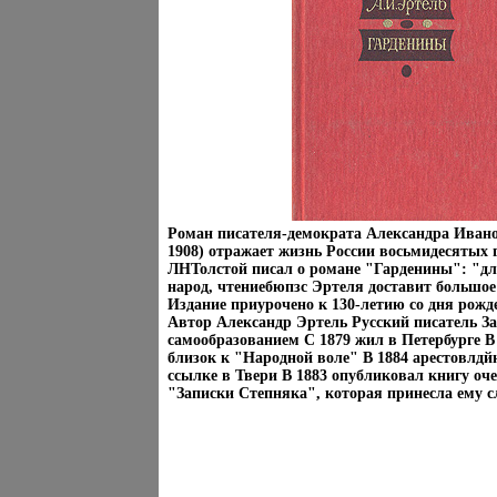
Роман писателя-демократа Александра Ивано
1908) отражает жизнь России восьмидесятых 
ЛНТолстой писал о романе "Гарденины": "дл
народ, чтениебюпзс Эртеля доставит большое
Издание приурочено к 130-летию со дня рожд
Автор Александр Эртель Русский писатель З
самообразованием С 1879 жил в Петербурге В 
близок к "Народной воле" В 1884 арестовлдйн
ссылке в Твери В 1883 опубликовал книгу оче
"Записки Степняка", которая принесла ему с