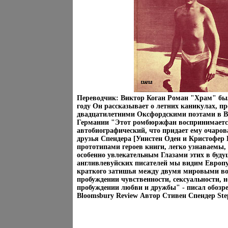
Переводчик: Виктор Коган Роман "Храм" был
году Он рассказывает о летних каникулах, п
двадцатилетними Оксфордскими поэтами в 
Германии "Этот ромбюржфан воспринимаетс
автобиографический, что придает ему очаро
друзья Спендера [Уинстен Оден и Кристофер
прототипами героев книги, легко узнаваемы, 
особенно увлекательным Глазами этих в бу
англивлевуйских писателей мы видим Европ
краткого затишья между двумя мировыми во
пробуждении чувственности, сексуальности, н
пробуждении любви и дружбы" - писал обозр
Bloomsbury Review Автор Стивен Спендер Ste