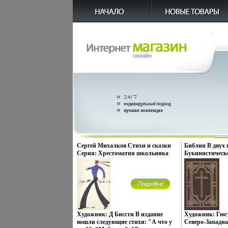
Сергей Михалков Стихи и сказки
Библия В двух 
Серия: Хрестоматия школьника
Букинистическо
инфо 11535x.
Сохранность: 
Издательство: 
Просвещение, 1
переплет, 624 с
Тираж: 140000 э
Художник: Д Биссти В издание
Художник: Гюст
вошли следующие стихи: "А что у
Северо-Западн