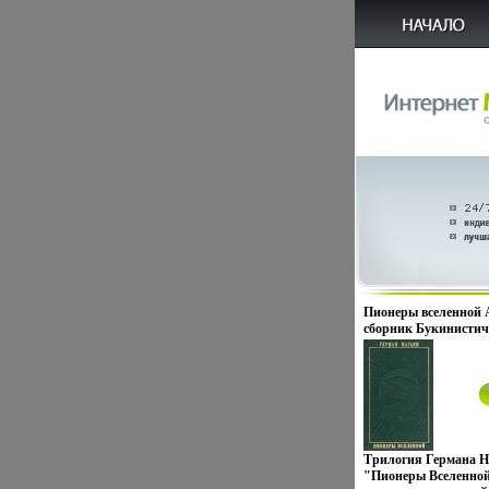
Пионеры вселенной 
сборник Букинистич
Сохранность: Хоро
Издательство: Худож
литература Москва, 
переплет, 614 стр Фо
(~130х205 мм) инфо 6
Трилогия Германа Н
"Пионеры Вселенно