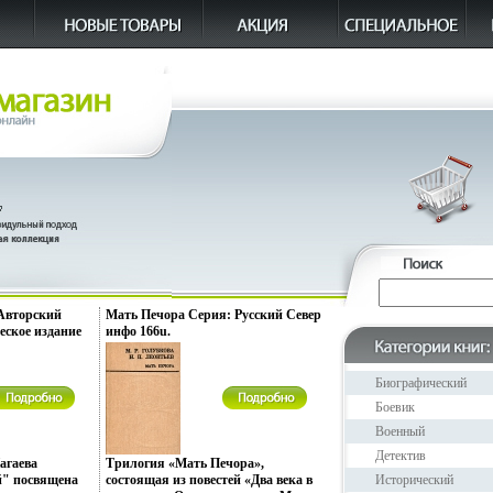
Авторский
Мать Печора Серия: Русский Север
еское издание
инфо 166u.
шая
ественная
1976 г Твердый
Биографический
рмат: 84x108/32
Боевик
651t.
Военный
Детектив
агаева
Трилогия «Мать Печора»,
й" посвящена
состоящая из повестей «Два века в
Исторический