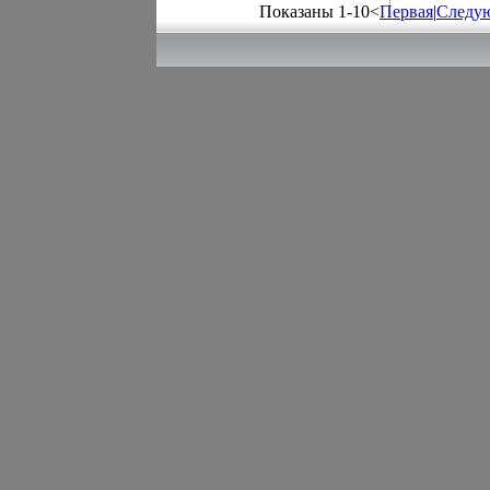
Показаны 1-10<
Первая
|
Следу