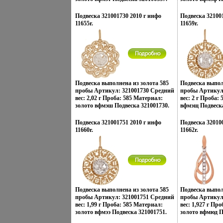
изменили традиционному подходу
создания украшений, как деталей
Подвеска 321001730 2010 г инфо
Подвеска 32100
украшающих образ Украшения Zen
11655r.
11659r.
Zone дарят вам привилегию
избранных – подчеркивать, менять
и создавать свой неповторимый
образ, приобретая при этом заряд
настроения и уверенность в своем
успехе.
Подвеска выполнена из золота 585
Подвеска выпол
пробы Артикул: 321001730 Средний
пробы Артикул
вес: 2,02 г Проба: 585 Материал:
вес: 2 г Проба:
золото вфмэш Подвеска 321001730.
вфмэщ Подвеска
Подвеска 321001751 2010 г инфо
Подвеска 32010
11660r.
11662r.
Подвеска выполнена из золота 585
Подвеска выпол
пробы Артикул: 321001751 Средний
пробы Артикул
вес: 1,99 г Проба: 585 Материал:
вес: 1,927 г Пр
золото вфмээ Подвеска 321001751.
золото вфмюд П