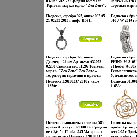
0320521-02175 Средний вес: 9,15г
0320521-02176 С
Торговая марка: вфмэз "Zen Zone".
Торговая марка
Подвеска, серебро 925, оникс 032 05
Подвеска с бри
21-02233 2010 г инфо 11591r.
310U-W 2010 г и
Подвеска, серебро 925, оникс
Подвеска с бр
Диаметр: 24 мм Артикул: 0320521-
PHIN0436-310U-
02233 Средний вес: 11,29г Торговая
г Проба: Au585
марка: "Zen Zone" Zen Zone –
Гeммологическо
территория гармонии и красоты
бриллиантов, о
Взаимопроникновение и слияние
граней, вес 015 
Подвеска 320100337 2010 г инфо
Подвеска 311001
кбчльаультур Востока и Запада,
чистота 3.
11650r.
11653r.
сочетание контрастов и
противоположностей Настроения
неонового Токио, обаяние
французских кофеин, безудержная
роскошь индийских дворцов,
романтика коралловых рифов и
лазурных побережий Бали,
динамика моды и тенденций
Подвеска выполнена из золота 585
Подвеска выпол
Милана – все это
пробы Артикул: 320100337 Средний
пробы Артикул
воплотиловжбюрсь в ювелирных
вес: 2,045 г Проба: 585 Материал:
вес: 2,05 г Про
шедеврах Zen Zone Дизайнеры
золото вфмэт Подвеска 320100337.
золото вфмэф П