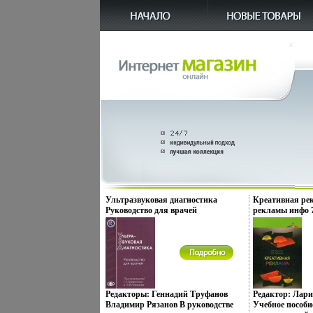
Ультразвуковая диагностика
Креативная ре
Руководство для врачей
рекламы инфо 
Букинистическое издание
Сохранность: Хорошая
Издательство: Фолиант, 2009 г
Твердый переплет, 800 стр ISBN 978-
5-93929-185-9 Тираж: 1000 экз
Формат: 70x100/16 (~167x236 мм)
инфо 3807p.
Редакторы: Геннадий Труфанов
Редактор: Лар
Владимир Рязанов В руководстве
Учебное пособи